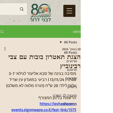
פוסט
All Posts
20 באוק׳ 2024
All Posts
הצגת תאטרון בובות עם צבי
ארועים
רבינוביץ
פרסום
מסיבה בגינה של סבא אליעזר לגילאי 3-7
עדכונים
17:00 | 13/11/24 | רביעי במועדון עין שריד
עלות לילד: 20 ש"ח (הורה מלווה לא משלם) 
ביטחון
מועצה לב השרון
הרשמה בלינק המצורף 
https://levhasharon-
מידע חיוני
events.signmeapp.co.il/fast-link/1575