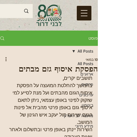
פוסט
All Posts
10 במאי
All Posts
הפסקת איסוף גזם מבתים
ארועים
תושבים יקרים,
פרסום
בהמשך להחלטת המועצה על הפסקת 
איסוף הגזם מהבתים ועל מנת לסייע למי 
עדכונים
שזקוק לפינוי באופן עצמאי, ניתן לתאם 
ביטחון
איסוף גזם באופן פרטי מהבית אל פינות 
הגזם ישירות מול יעקב איש הגינון של 
מועצה לב השרון
המושב.
מידע חיוני
השירות יינתן באופן פרטי ובתשלום ולאחר 
שעות העבודה.