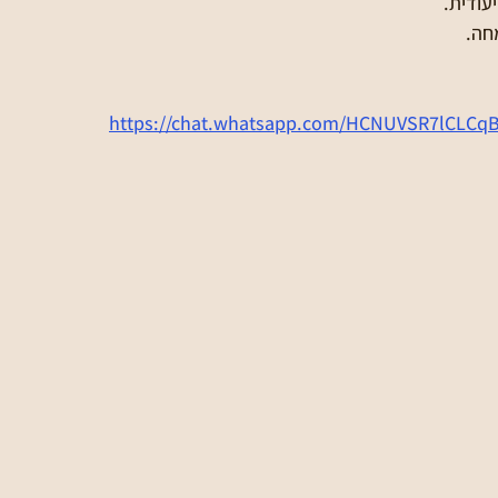
עודית. 
חה.
https://chat.whatsapp.com/HCNUVSR7lCLCq