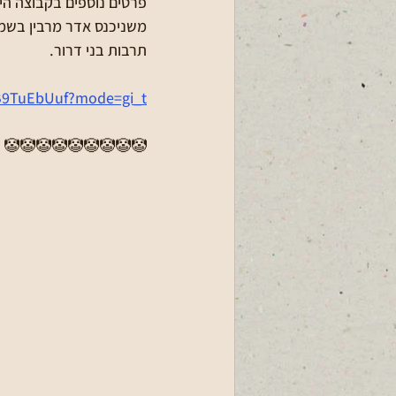
פרטים נוספים בקבוצה היי
משניכנס אדר מרבין בשמ
תרבות בני דרור.
B9TuEbUuf?mode=gi_t
 🤡🤡🤡🤡🤡🤡🤡🤡🤡