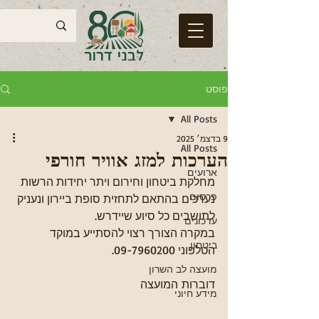
פוסט
All Posts
9 בדצמ׳ 2025
All Posts
הערכות למזג אוויר חורפי
ארועים
מחלקת ביטחון וחירום ויתר יחידות הרשות 
פרסום
נערכים בהתאם לתחזית סופת ביירון ונעניק 
לתושבים כל סיוע שיידרש.
עדכונים
במקרה הצורך רצוי להסתייע במוקד 
ביטחון
הטלפוני 09-7960200.
מועצה לב השרון
דוברות המועצה
מידע חיוני