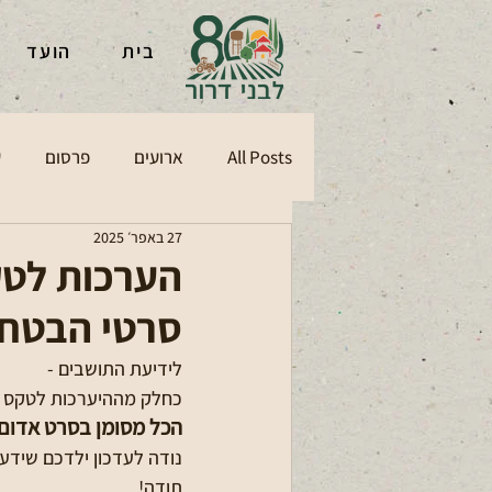
בית
הועד
All Posts
ארועים
פרסום
ע
27 באפר׳ 2025
הערכות לטק
סרטי הבטחו
לידיעת התושבים -
כחלק מההיערכות לטקס יום
הכל מסומן בסרט אדום
נודה לעדכון ילדכם שידע
תודה!