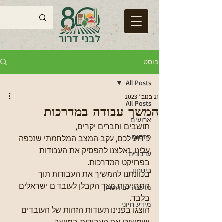
פוסט
All Posts
21 בנוב׳ 2023
All Posts
המשך עבודה במדרכות
ארועים
תושבים וחברים יקרים,
פרסום
כידוע לכם, עקב המצב המלחמתי שנכפה 
עלינו, נאלצנו להפסיק את העבודות 
עדכונים
בפרויקט המדרכות.
ביטחון
בכוונתנו להמשיך את העבודות תוך 
התחייבות מצד הקבלן לעובדים ישראלים 
מועצה לב השרון
בלבד. 
מידע חיוני
הוצגו בפנינו תעודות הזהות של העובדים 
שימשיכו את העבודות במושב, 