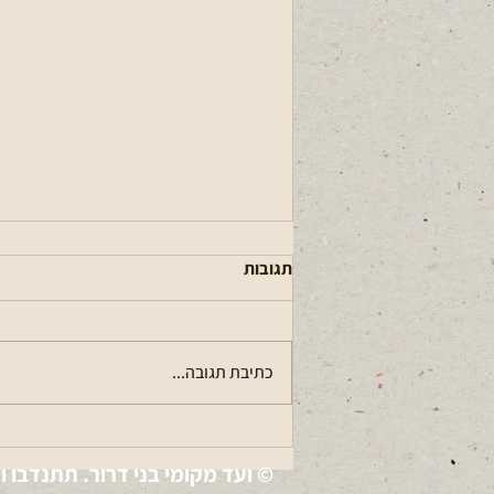
תגובות
עגלתא (פרסום)
כתיבת תגובה...
© ועד מקומי בני דרור. תתנדבו ו