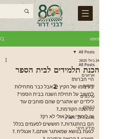
פוסט
All Posts
24 ביולי 2025
All Posts
הכנת תלמידים לבית הספר
ארועים
היי חברות!
פרסום
בעיצומו של הקיץ 🏖אבל כבר מתחילות 
לחשוב על תחילת השנה בבית הספר?
עדכונים
לילדים יש אתגרים שהם סוחבים עוד 
ביטחון
מהשנה הקודמת..?
זה לימודי אבל אולי לא רק?
מועצה לב השרון
הם בהתנגדות..? חוששים לפעמים בכלל 
מידע חיוני
לגעת בנושא שמאתגר אותם..? אנגלית .? 
חשבון..? קריאה וכתיבה..?