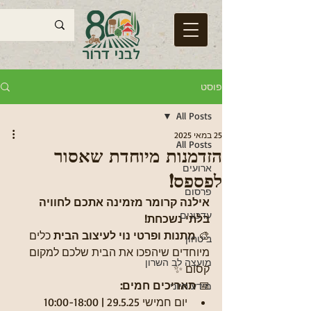
פוסט
All Posts
25 במאי 2025
All Posts
הזדמנות מיוחדת שאסור
ארועים
לפספס!
פרסום
אילנה קרומר מזמינה אתכם לחוויה 
עדכונים
בלתי נשכחת!
🎨 
מתנות ופרטי נוי לעיצוב הבית
 כלים 
ביטחון
מיוחדים שיהפכו את הבית שלכם למקום 
מועצה לב השרון
קסום ✨
📅 
תאריכים חמים:
מידע חיוני
יום חמישי 29.5.25 | 10:00-18:00