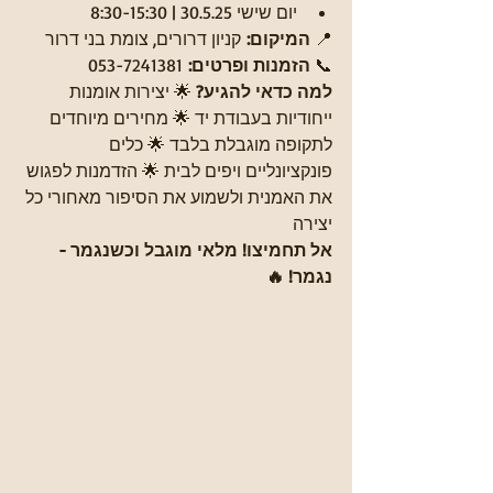
יום שישי 30.5.25 | 8:30-15:30
📍 
המיקום:
 קניון דרורים, צומת בני דרור
📞 
הזמנות ופרטים:
 053-7241381
למה כדאי להגיע?
 🌟 יצירות אומנות 
ייחודיות בעבודת יד 🌟 מחירים מיוחדים 
לתקופה מוגבלת בלבד 🌟 כלים 
פונקציונליים ויפים לבית 🌟 הזדמנות לפגוש 
את האמנית ולשמוע את הסיפור מאחורי כל 
יצירה
אל תחמיצו! מלאי מוגבל וכשנגמר - 
נגמר! 🔥