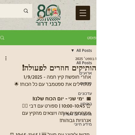
פוסט
All Posts
1 בספט׳ 2025
All Posts
הותיקים חוזרים לפעולה!
ארועים
אחרי חופשת קיץ חמה - 1/9/2025  
פרסום
מתחילים את ספטמבר עם כל הכוח! 🌟
עדכונים
📅  ימי שני - יום הכוח שלנו!
ביטחון
⏰ 10:00-10:45 | ספורט עם דבי 🏃‍♀️
מתחממים איתה ויוצאים מהקיץ עם 
מועצה לב השרון
אנרגיות גבוהות!
מידע חיוני
⏰ 10:45-11:45 | 🆕 חדש! צ'יקונג עם סיגל 