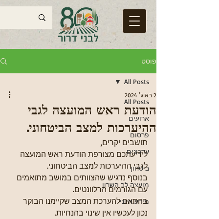
פוסט
All Posts
2 באוג׳ 2024
All Posts
הודעת ראש המועצה לגבי
ארועים
ההיערכות למצב הביטחוני.
פרסום
תושבים יקרים,
עדכונים
לידיעתכם מצורפת הודעת ראש המועצה 
לגבי ההיערכות למצב הביטחוני. 
ביטחון
בנוסף נדגיש שהצוותים במושב מתואמים 
מועצה לב השרון
עם הגורמים הרלוונטים.
בהתאם להערכת המצב שקיימנו הבוקר 
מידע חיוני
נכון לעכשיו אין שינוי בהנחיות. 