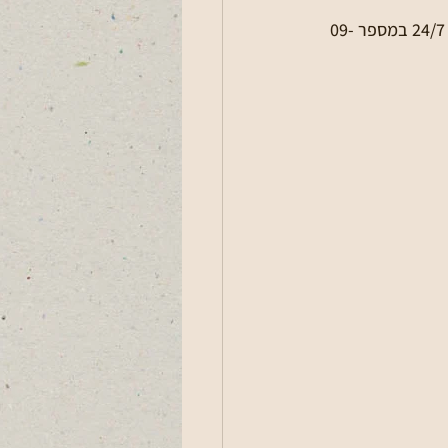
🔹אנא גלו ערנות, ודווחו על כל חפץ או אדם חשוד למשטרה ☎ למספר 100 ולמוקד המועצה 24/7 במספר 09-