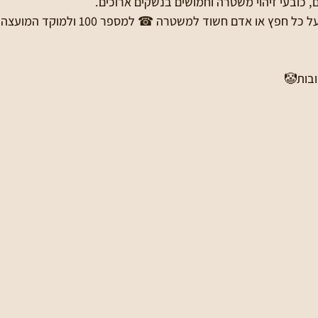
 כובעי זיהוי משטרה וחמושים בנשקים ארוכים.
ובות🤡