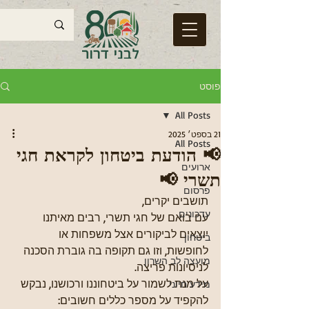
פוסט
All Posts
21 בספט׳ 2025
All Posts
📢 הודעת ביטחון לקראת חגי
ארועים
תשרי 📢
פרסום
תושבים יקרים,
עדכונים
עם בואם של חגי תשרי, רבים מאיתנו 
יוצאים לביקורים אצל משפחות או 
ביטחון
לחופשות, וזו גם תקופה בה גוברת הסכנה 
מועצה לב השרון
לניסיונות פריצה.
על מנת לשמור על ביטחוננו ורכושנו, נבקש 
מידע חיוני
להקפיד על מספר כללים חשובים: