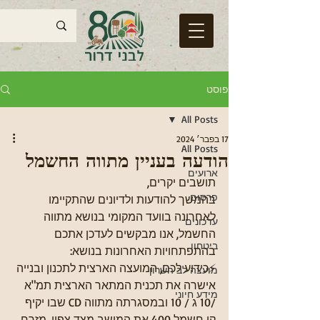
פוסט
All Posts
17 בפבר׳ 2024
All Posts
הודעה בעניין מתווה החשמל
ארועים
תושבים יקרים, 
פרסום
בהמשך להודעות ולדיונים שהתקיימו 
לאחרונה בוועד המקומי בנושא מתווה 
עדכונים
החשמל, אנו מבקשים לעדכן אתכם 
ביטחון
בהתפתחויות האחרונות בנושא:
⚡כידוע לכם, המועצה הארצית לתכנון ובנייה 
מועצה לב השרון
אישרה את תכנית המתאר הארצית תמ"א 
מידע חיוני
/10 ג / 10 ובמסגרתה מתווה CD שבו יקיף 
קו חשמל 400 את המושב מצד צפון, מזרח 