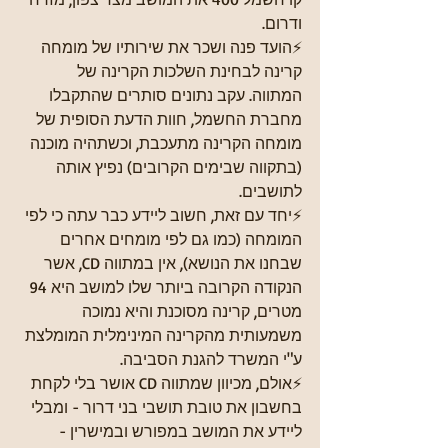
ודרום. 
⚡הועד פנה ושכר את שירותיו של מומחה 
קרינה לבחינת השלכות הקרינה של 
המתווה. עקב נתונים סותרים שהתקבלו 
מחברת החשמל, חוות הדעת הסופית של 
מומחה הקרינה מתעכבת, וכשתהיה מוכנה 
(בתקווה שבימים הקרובים) נפיץ אותה 
לתושבים. 
⚡יחד עם זאת, חשוב ליידע כבר עתה כי לפי 
המומחה (כמו גם לפי מומחים אחרים 
שבחנו את הנושא), אין במתווה CD, אשר 
הנקודה הקרובה ביותר שלו למושב היא 94 
מטרים, קרינה מסוכנת והיא נמוכה 
משמעותית מהקרינה המינימלית המומלצת 
ע"י המשרד להגנת הסביבה.
⚡אולם, מכיוון שמתווה CD אושר בלי לקחת 
בחשבון את טובת תושבי בני דרור - ומבלי 
ליידע את המושב במפורש ובמישרין - 