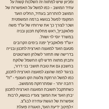
ומכיוון שיש למתווה זה השלכות קשות על 
עתיד המושב - כמו למשל על האפשרות של 
המושב להתרחב בעתיד, החליט הועד 
המקומי לפעול בנושא ברמה המשפטית 
ושכר לצורך כך את שירותיו של עו"ד משה 
פולאקביץ', ראש מחלקת תכנון ובניה 
במשרד יוסי לוי ושות'.
⚡עו"ד פולאקביץ' יפנה בימים הקרובים 
מטעם הועד למועצה הארצית לתכנון ובנייה 
בדרישה שזו תחזור לשולחן השרטוטים 
ותבחן מתווה חדש לקו החשמל שלוקח 
בחשבון גם את טובת תושבי בני דרור, 
בניגוד למה שהוצג למועצה הארצית לתכנון, 
כמו למשל הרחקת צלעות הקו העוטף - "ח" 
רחבה יותר - שמתרחקת מהמושב. 
כשתתקבל תשובת המועצה הארצית לתכנון 
יבחן הועד את המשך צעדיו בנושא, לרבות 
אפשרות של הגשת עתירה לבג"צ. 
⚡למיטב ידיעת הועד, האגודה פועלת 