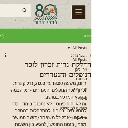
פוסט
All Posts
18 באוק׳ 2023
All Posts
הדלקת נרות זכרון לזכר
ארועים
הנופלים והנעדרים
פרסום
היום, משעה 18:00 עד 21:00, נדליק נרות 
עדכונים
זכרון לזכר הנופלים והנעדרים - על הבמה 
בדשא המרכזי במושב.
ביטחון
זה לא יהיה כינוס - לא נתכנס ביחד - כדי 
מועצה לב השרון
למנוע סיכון בטחוני להתקהלות במהלך 
אזעקה - אבל כל משפחה/תושב המושב 
מידע חיוני
מוזמן, בזמנו החופשי, להגיע בין השעות 