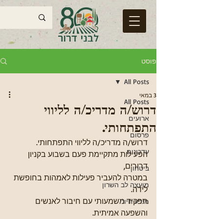
פוסט
All Posts
3 במאי
All Posts
דרוש/ה מדריכ/ה לליווי
ארועים
התפתחותי.
פרסום
דרוש/ה מדריכ/ה לליווי התפתחותי.
עדכונים
הפעילות מתקיימת פעם בשבוע בקניון 
דרורים, 
ביטחון
במטרה להעביר פעילות לאמהות בחופשת 
מועצה לב השרון
לידה.
תפקיד משמעותי עם חיבור לאנשים 
מידע חיוני
והשפעה אמיתית.