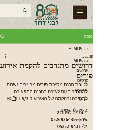
פוסט
All Posts
25 בפבר׳
All Posts
דרושים מתנדבים להקמת אירוע
ארועים
פורים
פרסום
לטובת הכנת מסיבת פורים מבוגרים נשמח 
עדכונים
למתנדבים/ות לעזרה בהכנת התפאורה 
למסיבה ובהקמה של האירוע ב 5/3🦹‍♀️🦸🏼
ביטחון
מועצה לב השרון
מוזמנים לפנות ל
שרון-  0526936431
מידע חיוני
גל- 0525219431