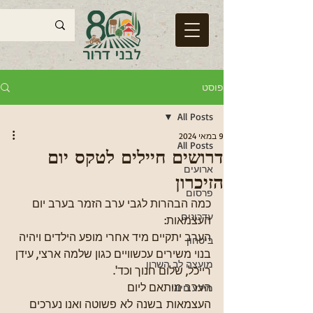
פוסט
All Posts
9 במאי 2024
All Posts
דרושים חיילים לטקס יום
ארועים
הזיכרון
פרסום
כמה הבהרות לגבי ערב הזמר בערב יום 
עדכונים
העצמאות:
הערב יתקיים מיד אחרי מופע הילדים ויהיה 
ביטחון
בנוי משירים עכשוויים כגון שלמה ארצי, עידן 
מועצה לב השרון
רייכל, שלום חנוך וכד'.
הערב מותאם ליום 
מידע חיוני
העצמאות בשנה לא פשוטה ואנו נערכים 