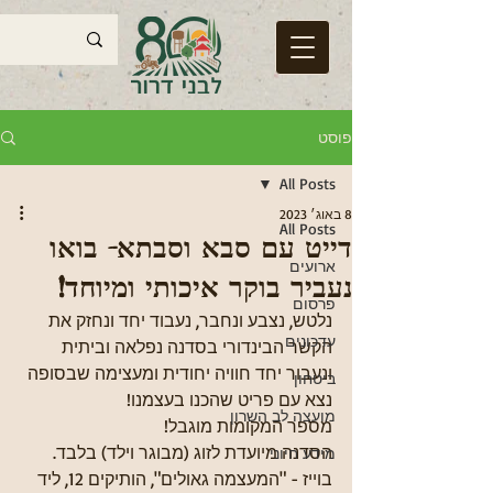
פוסט
All Posts
8 באוג׳ 2023
All Posts
דייט עם סבא וסבתא- בואו
ארועים
נעביר בוקר איכותי ומיוחד!
פרסום
נלטש, נצבע ונחבר, נעבוד יחד ונחזק את 
עדכונים
הקשר הבינדורי בסדנה נפלאה וביתית 
ונעבור יחד חוויה יחודית ומעצימה שבסופה 
ביטחון
נצא עם פריט שהכנו בעצמנו!
מועצה לב השרון
מספר המקומות מוגבל!
הסדנה מיועדת לזוג (מבוגר וילד) בלבד.
מידע חיוני
בוייז - "המעצמה גאולים", הותיקים 12, ליד 