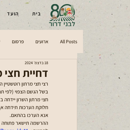
בית
הועד
All Posts
ארועים
פרסום
ע
18 בדצמ׳ 2024
דחיית חצי מ
רצי חצי מרתון רוטשטיין השרון musicrun ש
בשל הגשם הצפוי (לפי תח
חצי מרתון השרון יידחה בשבוע לת
חלוקת הערכות תידחה אף
אנא הערכו בהתאם.
ההרשמה תישאר פתוחה עד ליום ש