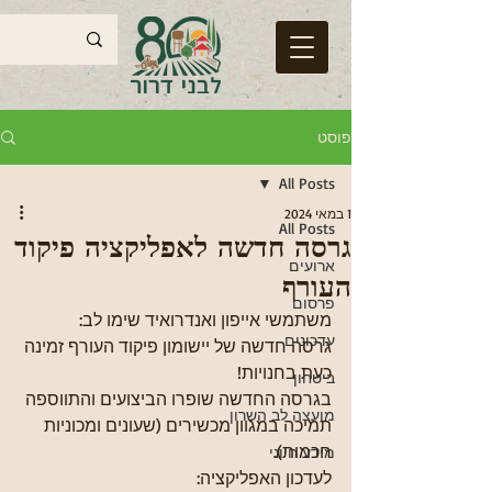
פוסט
All Posts
1 במאי 2024
All Posts
גרסה חדשה לאפליקציה פיקוד
ארועים
העורף
פרסום
משתמשי אייפון ואנדרואיד שימו לב:
עדכונים
גרסה חדשה של יישומון פיקוד העורף זמינה 
כעת בחנויות!
ביטחון
בגרסה החדשה שופרו הביצועים והתווספה 
מועצה לב השרון
תמיכה במגוון מכשירים (שעונים ומכוניות 
חכמות).
מידע חיוני
לעדכון האפליקציה: