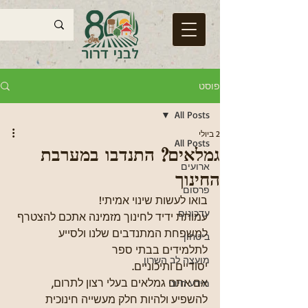
פוסט
All Posts
2 ביולי
All Posts
גמלאים? התנדבו במערבת
ארועים
החינוך
פרסום
בואו לעשות שינוי אמיתי!
עדכונים
עמותת ידיד לחינוך מזמינה אתכם להצטרף 
למשפחת המתנדבים שלנו ולסייע 
ביטחון
לתלמידים בבתי ספר
מועצה לב השרון
יסודיים ותיכוניים.
אם אתם גמלאים בעלי רצון לתרום, 
מידע חיוני
להשפיע ולהיות חלק מעשייה חינוכית 