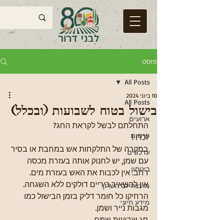
פוסט
All Posts
10 ביוני 2024
All Posts
בישול בטוח לשבועות (ובכלל)
ארועים
התחלתם לבשל לקראת החג?
פרסום
זכרו !
במקרה של התלקחות אש במחבת או בסיר 
עדכונים
עם שמן, יש לחנוק אותה בעזרת מכסה 
ביטחון
רחב. אין לכבות את האש בעזרת מים.
אין להשאיר כיריים דולקים ללא השגחה.
מועצה לב השרון
הרחיקו כל חומר דליק בזמן הבישול כמו 
מידע חיוני
מגבות נייר ושמן.
חג שבועות שמח.