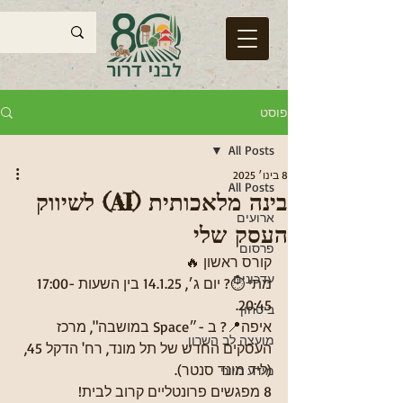
פוסט
All Posts
8 בינו׳ 2025
All Posts
בינה מלאכותית (AI) לשיווק
ארועים
העסק שלי
פרסום
קורס ראשון 🔥
עדכונים
מתי ⏱️? יום ג׳, 14.1.25 בין השעות 17:00-
20:45. 
ביטחון
איפה📍? ב -״Space במושבה", מרכז 
מועצה לב השרון
העסקים החדש של תל מונד, רח' הדקל 45, 
(ליד מונד סנטר). 
מידע חיוני
8 מפגשים פרונטליים קרוב לבית! 