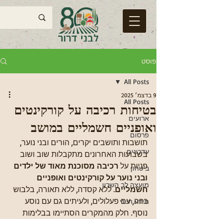
פוסט
All Posts
9 בדצמ׳ 2025
All Posts
בטיחות רכיבה על קורקינטים
ארועים
ואופניים חשמליים במושב
פרסום
תושבות ותושבים יקרים, הורים ובני נוער,
עדכונים
בשבועות האחרונים מתקבלות שוב ושוב 
פניות על 
רכיבה מסוכנת מאוד של ילדים 
ביטחון
ובני נוער על קורקינטים ואופניים 
מועצה לב השרון
חשמליים
. ללא קסדה, ללא תאורה, בלבוש 
כהה, עם פעלולים, ולעיתים גם עם נוסע 
מידע חיוני
נוסף. חלק מהמקרים הסתיימו בבלימות 