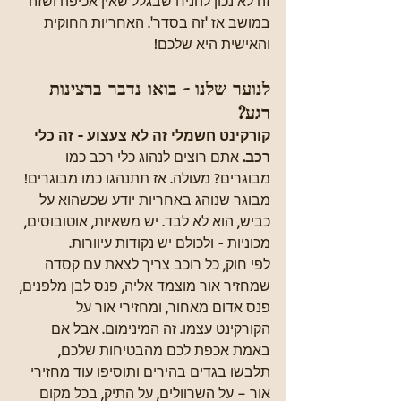
זה לא נכון להניח שבגלל שאין אכיפה ושזה 
במושב אז 'זה בסדר'. האחריות החוקית 
והאישית היא שלכם!
לנוער שלנו - בואו נדבר ברצינות 
רגע?
קורקינט חשמלי זה לא צעצוע - זה כלי 
רכב. 
אתם רוצים לנהוג כלי רכב כמו 
מבוגרים? מעולה. אז תתנהגו כמו מבוגרים! 
מבוגר שנוהג באחריות יודע שכשהוא על 
כביש, הוא לא לבד. יש משאיות, אוטובוסים, 
מכוניות - ולכולם יש נקודות עיוורות. 
לפי חוק, כל רוכב צריך לצאת עם קסדה 
שמחזיר אור מוצמד אליה, פנס לבן מלפנים, 
פנס אדום מאחור, ומחזירי אור על 
הקורקינט עצמו. זה המינימום. אבל אם 
באמת אכפת לכם מהבטיחות שלכם, 
תלבשו בגדים בהירים ותוסיפו עוד מחזירי 
אור – על השרוולים, על התיק, בכל מקום 