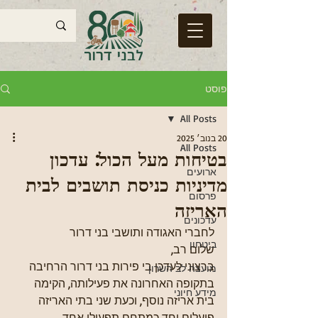
פוסט
All Posts
20 בנוב׳ 2025
All Posts
בטיחות מעל הכול: עדכון
ארועים
מדיניות כניסת תושבים לבית
פרסום
האריזה
עדכונים
לחברי האגודה ותושבי בני דרור
ביטחון
שלום רב,
ברצוני לעדכן בי פירות בני דרור הרחיבה 
מועצה לב השרון
בתקופה האחרונה את פעילותה, הקימה 
מידע חיוני
בית אריזה נוסף, וכעת שני בתי האריזה 
פועלים יחד כמתחם תפעולי אחד. 