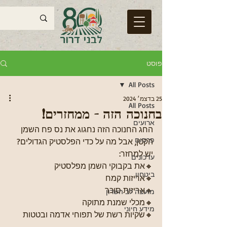
פוסט
All Posts
25 בדצמ׳ 2024
All Posts
בחנוכה הזה - ממחזרים!
ארועים
החג החנוכה הזה נחגוג את נס פח השמן 
פרסום
הקטן, אבל מה על כדי הפלסטיק הגדולים?
יש למחזר: 
עדכונים
🔸את בקבוקי השמן מפלסטיק
ביטחון
🔸אריזות קמח
🔸אריזות סוכר
מועצה לב השרון
🔸מכלי שמנת מתוקה
מידע חיוני
🔸שקיות רשת של תפוחי אדמה ובטטות