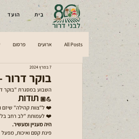
בית
הועד
All Posts
ארועים
פרסום
ע
7 במרץ 2024
בוקר דרור 
השבוע במסגרת "בוקר דרו
 תודות
💪🏼
❤️ ל"צוות קהילה" שיזם וה
❤️ לעמותת "לב רחב בלב 
היה מעניין ומעשיר.
פינת קסם ואיכות, מפעל