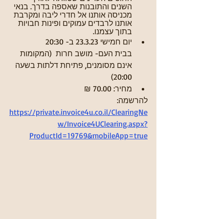
השנים והתובנות שאספה בדרך. בנאי 
מכניסה אותנו אל חדרי ליבה ומקרבת 
אותנו לרבדים עמוקים ופינות חבויות 
בתוך עצמנו. 
יום חמישי 23.3.23 ב- 20:30
בבית העם- מושב חרות  (המקומות 
אינם מסומנים, פתיחת דלתות בשעה 
20:00) 
מחיר: 70.00 ₪
להרשמה: 
https://private.invoice4u.co.il/ClearingNe
w/Invoice4UClearing.aspx?
ProductId=19769&mobileApp=true