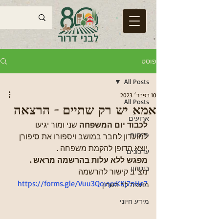
פוסט
All Posts
10 בפבר׳ 2023
All Posts
אמא יש רק שתיים - הרצאה
ארועים
לכבוד יום המשפחה
 שני ומור יגיעו 
פרסום
למועדון לחבר במושב ויספורו את סיפורן 
יוצא הדופן להקמת משפחה . 
עדכונים
מפגש ללא עלות בהרשמה מראש .
ביטחון
מצ"ב קישור להרשמה  
https://forms.gle/Vuu3QovyxKKj7nHe7
מועצה לב השרון
מידע חיוני