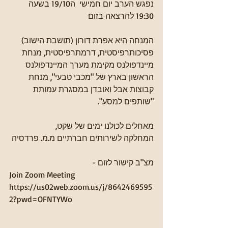
נפגש הערב יום חמישי  ה19/10 בשעה 
19:30 להרצאה בזום
המנחה היא אפרת דורון (תושבת הישוב) 
פסיכותרפיסטית, דרמתרפיסטית, מנחת 
מיינדפולנס מקימת מערך המיינדפולנס 
הראשון בארץ של "מכבי טבעי", מנחת 
קבוצות אבל ואובדן במסגרת עמותת 
"שותפים למסע".
מאחלים לכולנו ימים של שקט,
המחלקה לשירותים חברתיים מ.מ. פרדסיה
מצ"ב קישור לזום - 
Join Zoom Meeting
https://us02web.zoom.us/j/8642469595
2?pwd=OFNTYWo 