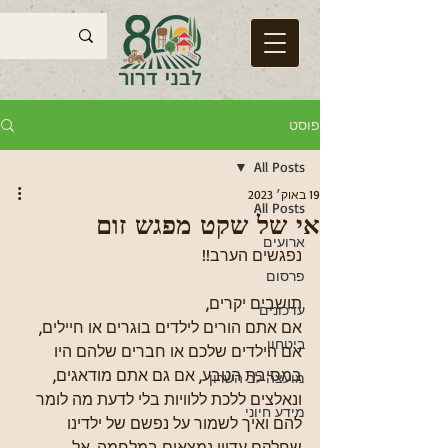
פוסט
All Posts
19 באוק׳ 2023
All Posts
אי של שקט מפגש זום
ארועים
נפגשים הערב!!
פרסום
תושבים יקרים,
עדכונים
אם אתם הורים לילדים בוגרים או חיילים, 
ביטחון
אם הילדים שלכם או חברים שלהם היו 
במסיבת הטבע, אם גם אתם מודאגים, 
מועצה לב השרון
ונאלצים ללכת ללוויות בלי לדעת מה לומר 
מידע חיוני
להם ואיך לשמור על נפשם של ילדינו 
שחלקם עדיין נמצאים במלחמה. אל 