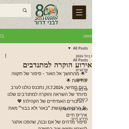
פוסט
All Posts
1 ביולי 2024
All Posts
אירוע הוקרה למתנדבים
ארועים
"🌟 מהחושך אל האור - סיפור של תקווה 
פרסום
ונחישות 🌟
ביום חמישי, 11.7.2024, נתכנס כולנו לערב 
עדכונים
מיוחד של השראה והוקרה למתנדבים שלנו 
ביטחון
- הגיבורים האמיתיים של הקהילה! 💖
🎤 הרצאה מרגשת: "באור ולא בבור" מאת 
מועצה לב השרון
איריס חיים
מידע חיוני
סיפור מדהים של אם ובנה, שהפכו אתגר 
לניצחון ומצאו אור בחשכה.