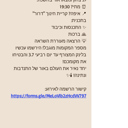
⏰ מתי? 19:30
📍 איפה? קריית חינוך "דרור"
בתכנית:
✨ התכנסות וכיבוד
🙏 ברכות
💡 הרצאה מעוררת השראה
מספר המקומות מוגבל! הירשמו עכשיו 
בלינק המצורף עד יום רביעי 3.7 והבטיחו 
את מקומכם!
יחד נאיר את העולם באור של התנדבות 
ונתינה! 🕯️✨
קישור הרשמה לאירוע: 
https://forms.gle/MeLoVib2zHcdVV797