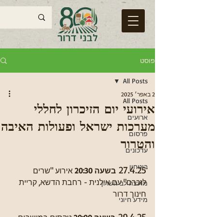
פוסט
All Posts
2 באפר׳ 2025
All Posts
אירועי יום הזיכרון לחללי
ארועים
מערכות ישראל ופעולות האיבה
פרסום
והטרור
עדכונים
ביטחון
27.4.25 
בשעה 20:30 
אירוע "שרים 
לזכרם" עם אילנית - רחבת הדשא, קריית 
מועצה לב השרון
חינוך דרור 
מידע חיוני
29.4.25 