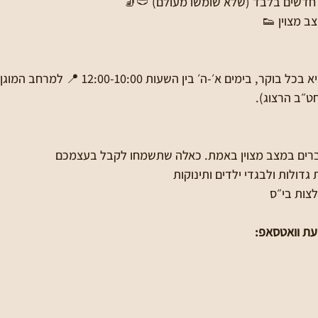
ים חדשים בלבד (שלא שומשו מעולם) 🩲🧦
ב מצוין 👟
⏰ את הפריטים ניתן להביא בכל בוקר, בימים א׳-ה׳ בין הש
ברים במצב מצוין באמת. כאלה שתשמחו לקבל בעצמכם
 גדולות ולבגדי ילדים ותינוקות
לצות בי״ס
עת וואטסאפ: