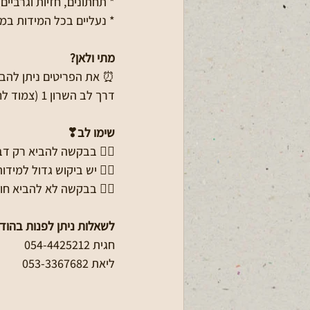
* תחתונים, חזיות וגרבי
* נעליים בכל המידות במצ
מתי ולאן?
דרך לב השרון 1 (צמוד לחט״ב הרצוג).
שימו לב❣
👈🏻 בבקשה להביא רק ד
👈🏻 יש ביקוש גדול למידות
👈🏻 בבקשה לא להביא חו
לשאלות ניתן לפנות בהוד
חגית 054-4425212
ליאת 053-3367682