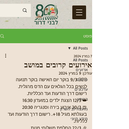
פוסט
All Posts
7 במרץ 2024
All Posts
אירועים קרובים במושב
ארועים
עודכן:
9 במרץ 2024
🧍🏻‍♀ 9/3 בוקר יום האישה בוקר תנועה 
פרסום
לנשים בכל הגלאים עם הדס מרגלית. 
עדכונים
רישום דרך הודעות ועד הכלליות.
ביטחון
👑 12/3 הצגת ילדים במועדון 16:30
🍺 20/3 אירוע בירה וסנגריה 20:30 
מועצה לב השרון
בעגלתא מגיל 18+. רישום דרך הודעות ועד 
מידע חיוני
כלליות.
🎉 22/3 החלפת משלוחי מנות.