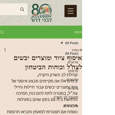
פוסט
All Posts
15 במרץ
All Posts
איסוף ציוד ומוצרים יבשים
ארועים
לצה"ל וכוחות הביטחון
פרסום
קהילת לב השרון היקרה,
עדכונים
בימים אלו אנו מקיימים מבצע איסוף של 
ציוד ומוצרים יבשים עבור חיילות וחיילי 
ביטחון
צה״ל, במטרה לתת להם כוח, תמיכה 
מועצה לב השרון
ותחושת בית גם בזמן שהם בפעילות 
מבצעית.
מידע חיוני
נשמח אם תצטרפו למאמץ ותביאו תרומות 