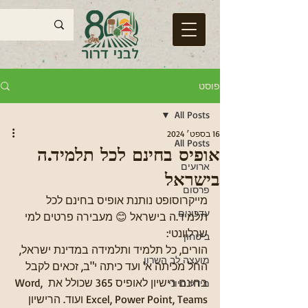
פוסט
All Posts
16 בספט׳ 2024
All Posts
אופיס בחינם לכל תלמיד.ה
ארועים
בישראל
פרסום
מייקרוסופט נותנת אופיס בחינם לכל 
עדכונים
תלמיד.ה בישראל 😊 מעבירה פרטים למי 
שרלוונטי:
ביטחון
הורים, כל תלמיד ותלמידה במדינת ישראל, 
מועצה לב השרון
החל מכיתה א' ועד כיתה י"ב, זכאים לקבל 
בחינם רישיון לאופיס 365 שכולל את Word, 
מידע חיוני
Excel, Power Point, Teams ועוד. הרישיון 