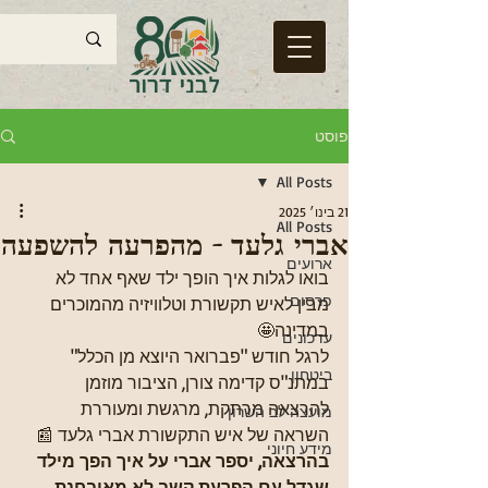
פוסט
All Posts
21 בינו׳ 2025
All Posts
אברי גלעד - מהפרעה להשפעה
ארועים
בואו לגלות איך הופך ילד שאף אחד לא 
פרסום
מבין לאיש תקשורת וטלוויזיה מהמוכרים 
במדינה🤩
עדכונים
לרגל חודש "פברואר היוצא מן הכלל" 
ביטחון
במתנ"ס קדימה צורן, הציבור מוזמן 
להרצאה מרתקת, מרגשת ומעוררת 
מועצה לב השרון
השראה של איש התקשורת אברי גלעד 📰
מידע חיוני
בהרצאה, יספר אברי על איך הפך מילד 
שגדל עם הפרעת קשב לא מאובחנת, 