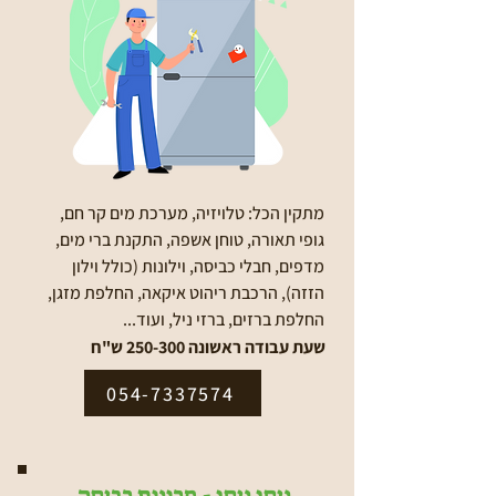
מתקין הכל: טלויזיה, מערכת מים קר חם,
גופי תאורה, טוחן אשפה, התקנת ברי מים,
מדפים, חבלי כביסה, וילונות (כולל וילון
הזזה), הרכבת ריהוט איקאה, החלפת מזגן,
החלפת ברזים, ברזי ניל, ועוד...
שעת עבודה ראשונה 250-300 ש"ח
054-7337574
ניסן ניסן - מכונות כביסה