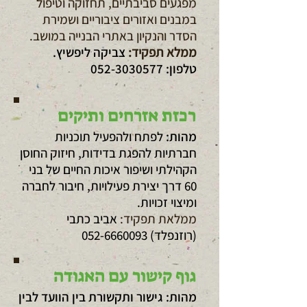
מפגעים סביבתיים, תחזוקה וטיפול
במבנים ואזורים ציבוריים ושמירת
הסדר והנקיון באתרי הבנייה במושב.
ממלא תפקיד:
צביקה ליפשיץ.
טלפון:
052-3030577
רכזת אזרחים ותיקים
מהות:
לפתח ולהפעיל תוכניות
חברתיות להפגת בדידות, חיזוק החוסן
הקהילתי ושיפור איכות החיים של בני
60 דרך יצירת פעילויות, חיבור לחברה
ומיצוי זכויות.
ממלאת תפקיד:
אביב כתבי
(רוזנפלד)
052-6660093
גוף קישור עם האגודה
מהות: גישור ותקשורת בין הוועד לבין