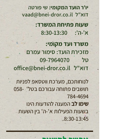
יו'ר הועד המקומי:
שי פורטה
דוא"ל
vaad@bnei-dror.co.il
שעות פתיחת המשרד:
א'-ה': 8:30-13:30
משרד ועד מקומי:
מזכירת הועד: סימור עמרם
טל
09-7964070
דוא"ל
office@bnei-dror.co.il
לנוחותכם, מערכת ווטסאפ לפניות
תושבים פתוחה עבורכם בטל'
058-
784-4694
שימו לב
המענה להודעות הינו
בשעות הפעילות א'-ה' בין השעות
8:30-13:45.